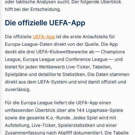
oder taktische Analysen sucht. Der folgende Überblick
hilft bei der Entscheidung.
Die offizielle UEFA-App
Die offizielle
UEFA-App
ist die erste Anlaufstelle für
Europa-League-Daten direkt von der Quelle. Die App
deckt alle drei UEFA-Klubwettbewerbe ab — Champions
League, Europa League und Conference League — und
bietet für jeden Wettbewerb Live-Ticker, Tabellen,
Spielpläne und detaillierte Statistiken. Die Daten stammen
direkt aus dem UEFA-System und sind damit offiziell und
zuverlässig.
Für die Europa League liefert die UEFA-App einen
umfassenden Überblick über alle 144 Ligaphase-Spiele
sowie die gesamte K.o.-Runde. Jedes Spiel wird mit
Aufstellung, Live-Ticker, Spielerstatistiken und einer
Zusammenfassung nach Abpfiff dokumentiert. Die Tabelle