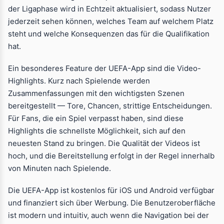
der Ligaphase wird in Echtzeit aktualisiert, sodass Nutzer
jederzeit sehen können, welches Team auf welchem Platz
steht und welche Konsequenzen das für die Qualifikation
hat.
Ein besonderes Feature der UEFA-App sind die Video-
Highlights. Kurz nach Spielende werden
Zusammenfassungen mit den wichtigsten Szenen
bereitgestellt — Tore, Chancen, strittige Entscheidungen.
Für Fans, die ein Spiel verpasst haben, sind diese
Highlights die schnellste Möglichkeit, sich auf den
neuesten Stand zu bringen. Die Qualität der Videos ist
hoch, und die Bereitstellung erfolgt in der Regel innerhalb
von Minuten nach Spielende.
Die UEFA-App ist kostenlos für iOS und Android verfügbar
und finanziert sich über Werbung. Die Benutzeroberfläche
ist modern und intuitiv, auch wenn die Navigation bei der