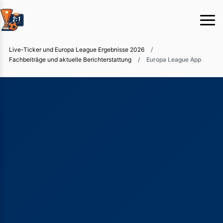
Live-Ticker und Europa League Ergebnisse 2026
/
Fachbeiträge und aktuelle Berichterstattung
/
Europa League App