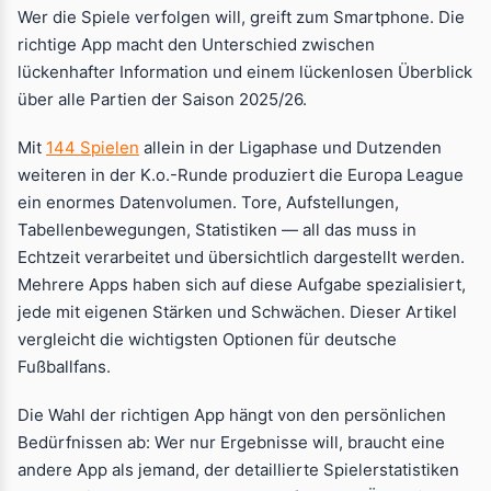
Wer die Spiele verfolgen will, greift zum Smartphone. Die
richtige App macht den Unterschied zwischen
lückenhafter Information und einem lückenlosen Überblick
über alle Partien der Saison 2025/26.
Mit
144 Spielen
allein in der Ligaphase und Dutzenden
weiteren in der K.o.-Runde produziert die Europa League
ein enormes Datenvolumen. Tore, Aufstellungen,
Tabellenbewegungen, Statistiken — all das muss in
Echtzeit verarbeitet und übersichtlich dargestellt werden.
Mehrere Apps haben sich auf diese Aufgabe spezialisiert,
jede mit eigenen Stärken und Schwächen. Dieser Artikel
vergleicht die wichtigsten Optionen für deutsche
Fußballfans.
Die Wahl der richtigen App hängt von den persönlichen
Bedürfnissen ab: Wer nur Ergebnisse will, braucht eine
andere App als jemand, der detaillierte Spielerstatistiken