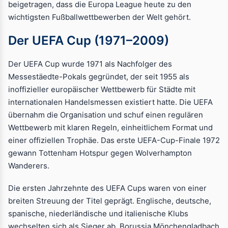
beigetragen, dass die Europa League heute zu den
wichtigsten Fußballwettbewerben der Welt gehört.
Der UEFA Cup (1971–2009)
Der UEFA Cup wurde 1971 als Nachfolger des
Messestäedte-Pokals gegründet, der seit 1955 als
inoffizieller europäischer Wettbewerb für Städte mit
internationalen Handelsmessen existiert hatte. Die UEFA
übernahm die Organisation und schuf einen regulären
Wettbewerb mit klaren Regeln, einheitlichem Format und
einer offiziellen Trophäe. Das erste UEFA-Cup-Finale 1972
gewann Tottenham Hotspur gegen Wolverhampton
Wanderers.
Die ersten Jahrzehnte des UEFA Cups waren von einer
breiten Streuung der Titel geprägt. Englische, deutsche,
spanische, niederländische und italienische Klubs
wechselten sich als Sieger ab. Borussia Mönchengladbach