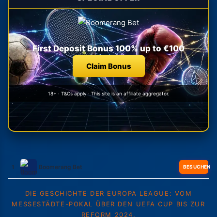
First Deposit Bonus 100% up to €100
Claim Bonus
18+ · T&Cs apply · This site is an affiliate aggregator.
Boomerang Bet
1
BESUCHEN
DIE GESCHICHTE DER EUROPA LEAGUE: VOM
MESSESTÄDTE-POKAL ÜBER DEN UEFA CUP BIS ZUR
REFORM 2024.