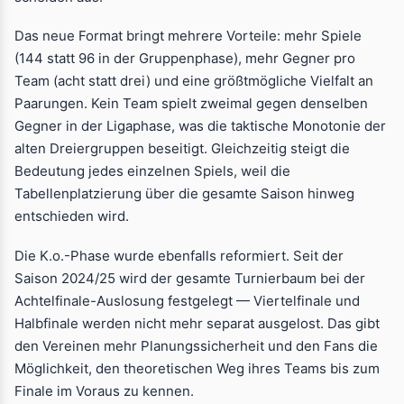
Das neue Format bringt mehrere Vorteile: mehr Spiele
(144 statt 96 in der Gruppenphase), mehr Gegner pro
Team (acht statt drei) und eine größtmögliche Vielfalt an
Paarungen. Kein Team spielt zweimal gegen denselben
Gegner in der Ligaphase, was die taktische Monotonie der
alten Dreiergruppen beseitigt. Gleichzeitig steigt die
Bedeutung jedes einzelnen Spiels, weil die
Tabellenplatzierung über die gesamte Saison hinweg
entschieden wird.
Die K.o.-Phase wurde ebenfalls reformiert. Seit der
Saison 2024/25 wird der gesamte Turnierbaum bei der
Achtelfinale-Auslosung festgelegt — Viertelfinale und
Halbfinale werden nicht mehr separat ausgelost. Das gibt
den Vereinen mehr Planungssicherheit und den Fans die
Möglichkeit, den theoretischen Weg ihres Teams bis zum
Finale im Voraus zu kennen.