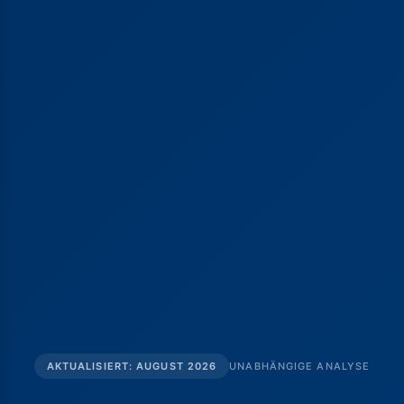
AKTUALISIERT:
AUGUST 2026
UNABHÄNGIGE ANALYSE