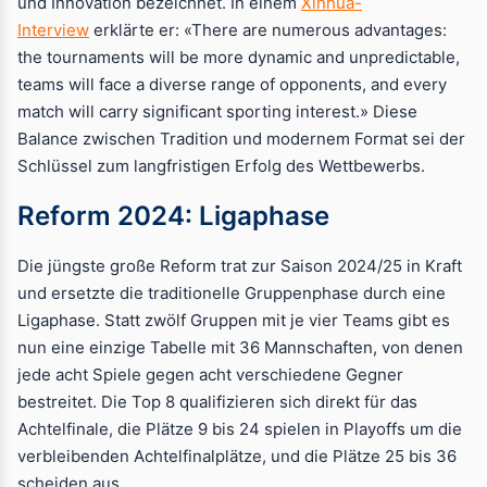
und Innovation bezeichnet. In einem
Xinhua-
Interview
erklärte er: «There are numerous advantages:
the tournaments will be more dynamic and unpredictable,
teams will face a diverse range of opponents, and every
match will carry significant sporting interest.» Diese
Balance zwischen Tradition und modernem Format sei der
Schlüssel zum langfristigen Erfolg des Wettbewerbs.
Reform 2024: Ligaphase
Die jüngste große Reform trat zur Saison 2024/25 in Kraft
und ersetzte die traditionelle Gruppenphase durch eine
Ligaphase. Statt zwölf Gruppen mit je vier Teams gibt es
nun eine einzige Tabelle mit 36 Mannschaften, von denen
jede acht Spiele gegen acht verschiedene Gegner
bestreitet. Die Top 8 qualifizieren sich direkt für das
Achtelfinale, die Plätze 9 bis 24 spielen in Playoffs um die
verbleibenden Achtelfinalplätze, und die Plätze 25 bis 36
scheiden aus.