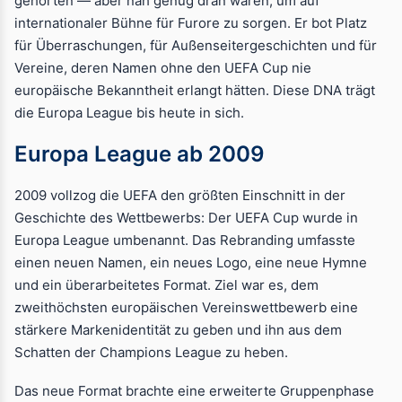
gehörten — aber nah genug dran waren, um auf
internationaler Bühne für Furore zu sorgen. Er bot Platz
für Überraschungen, für Außenseitergeschichten und für
Vereine, deren Namen ohne den UEFA Cup nie
europäische Bekanntheit erlangt hätten. Diese DNA trägt
die Europa League bis heute in sich.
Europa League ab 2009
2009 vollzog die UEFA den größten Einschnitt in der
Geschichte des Wettbewerbs: Der UEFA Cup wurde in
Europa League umbenannt. Das Rebranding umfasste
einen neuen Namen, ein neues Logo, eine neue Hymne
und ein überarbeitetes Format. Ziel war es, dem
zweithöchsten europäischen Vereinswettbewerb eine
stärkere Markenidentität zu geben und ihn aus dem
Schatten der Champions League zu heben.
Das neue Format brachte eine erweiterte Gruppenphase