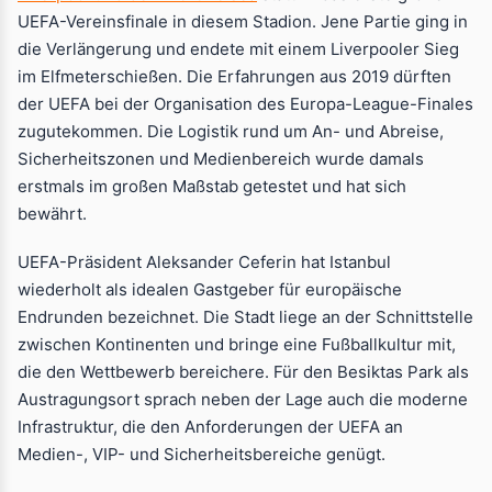
UEFA-Vereinsfinale in diesem Stadion. Jene Partie ging in
die Verlängerung und endete mit einem Liverpooler Sieg
im Elfmeterschießen. Die Erfahrungen aus 2019 dürften
der UEFA bei der Organisation des Europa-League-Finales
zugutekommen. Die Logistik rund um An- und Abreise,
Sicherheitszonen und Medienbereich wurde damals
erstmals im großen Maßstab getestet und hat sich
bewährt.
UEFA-Präsident Aleksander Ceferin hat Istanbul
wiederholt als idealen Gastgeber für europäische
Endrunden bezeichnet. Die Stadt liege an der Schnittstelle
zwischen Kontinenten und bringe eine Fußballkultur mit,
die den Wettbewerb bereichere. Für den Besiktas Park als
Austragungsort sprach neben der Lage auch die moderne
Infrastruktur, die den Anforderungen der UEFA an
Medien-, VIP- und Sicherheitsbereiche genügt.