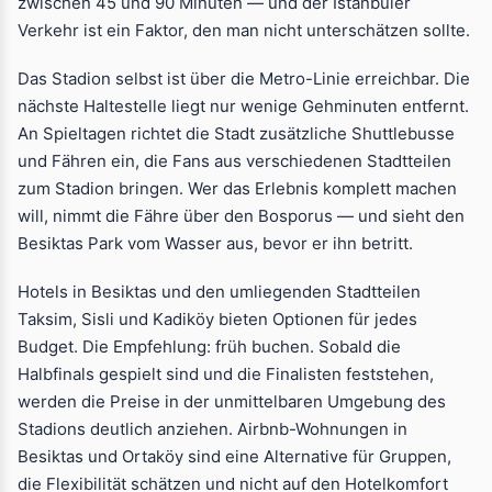
zwischen 45 und 90 Minuten — und der Istanbuler
Verkehr ist ein Faktor, den man nicht unterschätzen sollte.
Das Stadion selbst ist über die Metro-Linie erreichbar. Die
nächste Haltestelle liegt nur wenige Gehminuten entfernt.
An Spieltagen richtet die Stadt zusätzliche Shuttlebusse
und Fähren ein, die Fans aus verschiedenen Stadtteilen
zum Stadion bringen. Wer das Erlebnis komplett machen
will, nimmt die Fähre über den Bosporus — und sieht den
Besiktas Park vom Wasser aus, bevor er ihn betritt.
Hotels in Besiktas und den umliegenden Stadtteilen
Taksim, Sisli und Kadiköy bieten Optionen für jedes
Budget. Die Empfehlung: früh buchen. Sobald die
Halbfinals gespielt sind und die Finalisten feststehen,
werden die Preise in der unmittelbaren Umgebung des
Stadions deutlich anziehen. Airbnb-Wohnungen in
Besiktas und Ortaköy sind eine Alternative für Gruppen,
die Flexibilität schätzen und nicht auf den Hotelkomfort