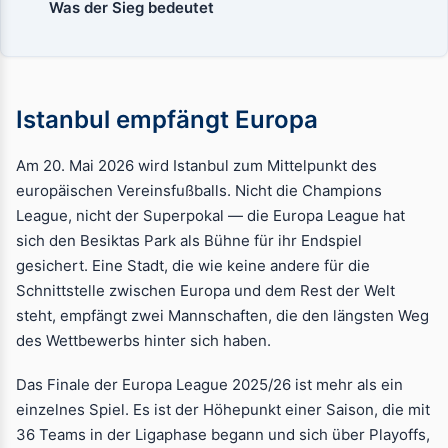
Was der Sieg bedeutet
Istanbul empfängt Europa
Am 20. Mai 2026 wird Istanbul zum Mittelpunkt des
europäischen Vereinsfußballs. Nicht die Champions
League, nicht der Superpokal — die Europa League hat
sich den Besiktas Park als Bühne für ihr Endspiel
gesichert. Eine Stadt, die wie keine andere für die
Schnittstelle zwischen Europa und dem Rest der Welt
steht, empfängt zwei Mannschaften, die den längsten Weg
des Wettbewerbs hinter sich haben.
Das Finale der Europa League 2025/26 ist mehr als ein
einzelnes Spiel. Es ist der Höhepunkt einer Saison, die mit
36 Teams in der Ligaphase begann und sich über Playoffs,